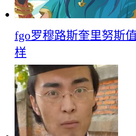
fgo罗穆路斯奎里努斯
样