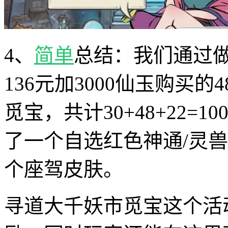
4、
简单
总结：我们通过做
136元加3000仙玉购买
觅宝，共计30+48+22=
了一个自选红色神通/灵
个座驾皮肤。
寻道大千妖市觅宝这个活