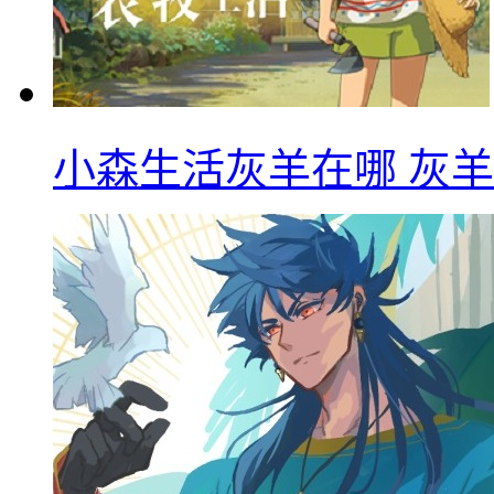
小森生活灰羊在哪 灰