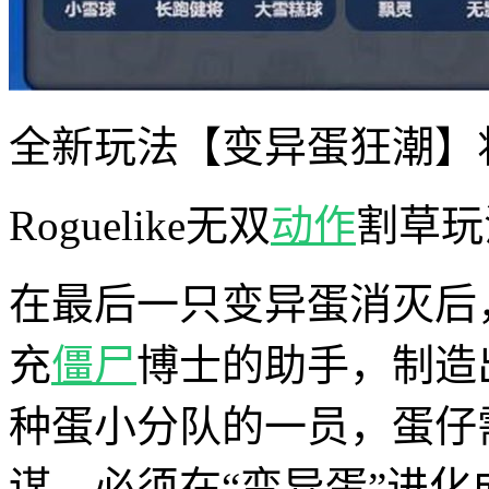
全新玩法【变异蛋狂潮】将
Roguelike无双
动作
割草玩
在最后一只变异蛋消灭后
充
僵尸
博士的助手，制造
种蛋小分队的一员，蛋仔
谋，必须在“变异蛋”进化