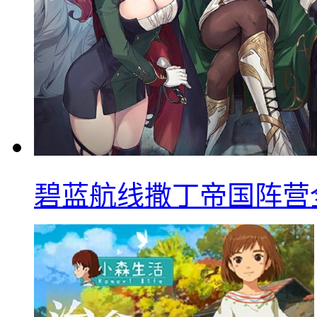
碧蓝航线撒丁帝国阵营