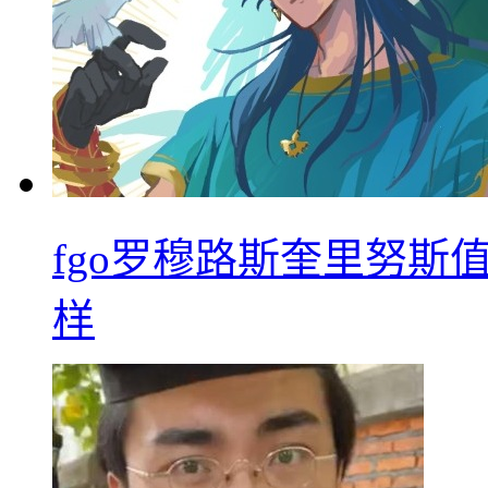
fgo罗穆路斯奎里努斯
样