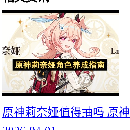
原神莉奈娅值得抽吗 原