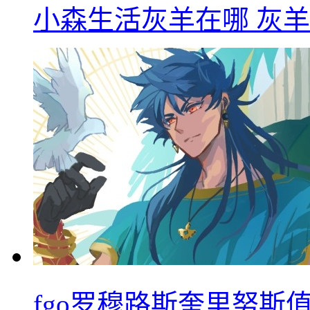
小森生活灰羊在哪 灰
fgo罗穆路斯奎里努斯