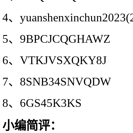
4、yuanshenxinchun20
5、9BPCJCQGHAWZ
6、VTKJVSXQKY8J
7、8SNB34SNVQDW
8、6GS45K3KS
小编简评：