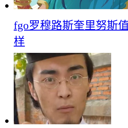
fgo罗穆路斯奎里努斯
样