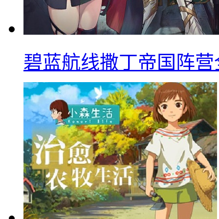
碧蓝航线撒丁帝国阵营