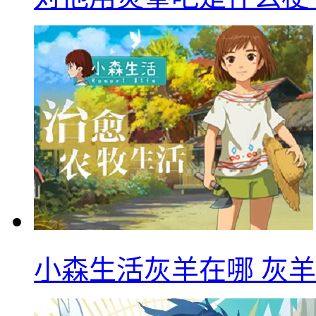
小森生活灰羊在哪 灰