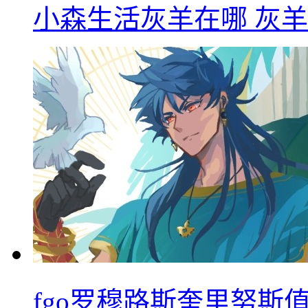
小森生活灰羊在哪 灰
fgo罗穆路斯奎里努斯