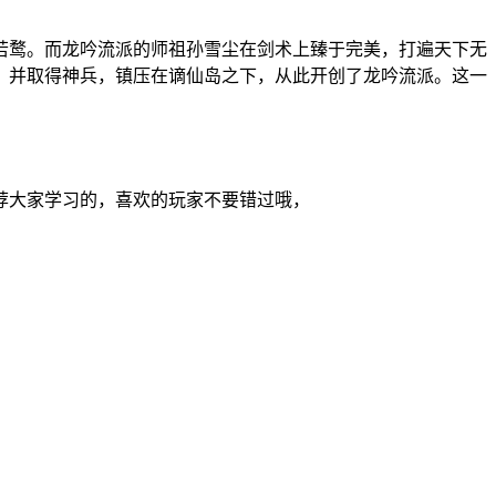
若鹜。而龙吟流派的师祖孙雪尘在剑术上臻于完美，打遍天下无
，并取得神兵，镇压在谪仙岛之下，从此开创了龙吟流派。这一
荐大家学习的，喜欢的玩家不要错过哦，