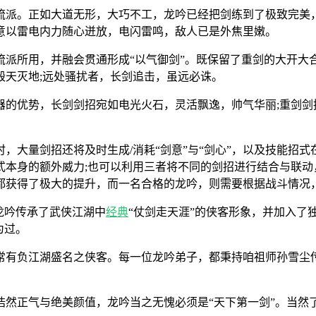
流派。正如大道无形，大巧不工，龙吟已经把剑练到了极致完美
意以雷电内力随心迸放，电闪雷鸣，敌人已是外焦里嫩。
流派所用，并融会贯通形成“以气御剑”。既保留了重剑的大开大
毁天灭地;远处骚扰者，长剑追击，虽远必诛。
器的优势，长剑剑招宛如电光火石，灵活飘逸，帅气华丽;重剑剑
，大量剑招还将及时生成/消耗“剑意”与“剑心”，以及技能招式
式本身的额外威力;也可以利用三者将不同的剑招进行结合与联动
都获得了极大的提升，而一名合格的龙吟，则需要根据战斗情况
龙吟传承了武侠江湖中
经典
“仗剑走天涯”的侠客形象，并加入了
为过。
常有负江湖盛名之侠客。每一位龙吟弟子，都秉持咱祖师孙雪尘传
浩然正气与绝美颜值，龙吟当之无愧必须是“天下第一剑”。当然