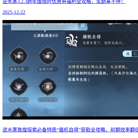
逆水寒3.2.3跨年版限时优惠券福利全攻略，奖励拿不停！
2025-12-22
逆水寒敦煌探索必备特质“循机自得”获取全攻略，前期效率翻