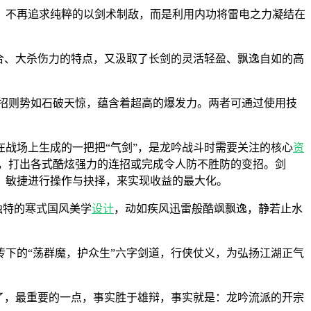
，不再追求纯粹的以剑术制敌，而是利用内功将雷电之力凝结在
合、大杀伤力的特点，又汲取了长剑的灵活轻盈、飘逸自如的高
招则势如石破天惊，蕴含着超高的爆发力。两者可通过使用技
在战场上生成的一把把“气剑”，是龙吟战斗时需要关注的核心
资
，打出各式酷炫强力的连招或完成令人防不胜防的变招。剑
，敏捷进行操作与抉择，来实现收益的最大化。
独特的寒式国风美学
设计
，动如疾风迅雷般酷飒飘逸，静若止水
下的“荡群魔，护众生”六字剑道，行侠仗义，为弘扬江湖正气
了，最重要的一点，事实胜于雄辩，事实就是：龙吟流派的开宗