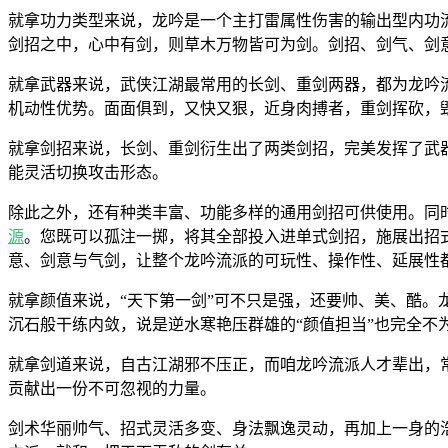
就拿功力类型来说，龙吟是一个主打雷属性伤害的输出型内功
剑招之中，心中有剑，则草木万物皆可为剑。剑招、剑气、剑
就拿武器来说，武侠江湖最常用的长剑、重剑两器，都为龙吟
机动性优势。面面俱到，又快又狠，近身肉搏者，重剑挥砍，
就拿剑招来说，长剑、重剑衍生出了两类剑招，完美发挥了武
能灵活切换攻击形态。
除此之外，还有种类丰富、功能多样的通用剑招可供使用。同时
源
。您既可以孤注一掷，将其全部投入进单式剑招，施展出招
意、剑意与气剑，让整个龙吟流派的可玩性、操作性、延展性
就拿颜值来说，“天下第一剑”可不只是强，还要帅、美、酷。
沉石般干练内敛，说是逆水寒艳压群雄的“颜值担当”也完全不
就拿剑道来说，自古江湖邪不压正，而咱龙吟流派人才辈出，
贡献出一份不可忽视的力量。
剑术华丽帅气、招式灵活多变、身法飘逸灵动，再加上一身的