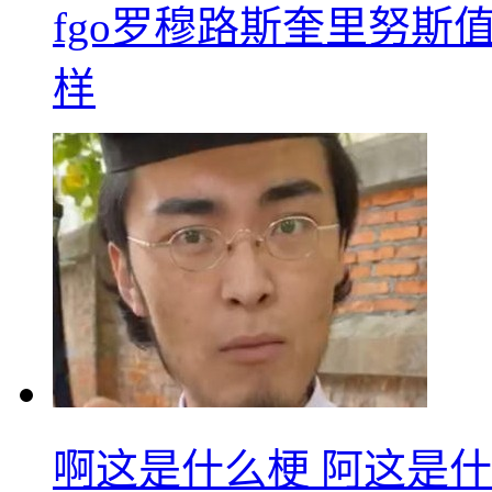
fgo罗穆路斯奎里努斯
样
啊这是什么梗 阿这是