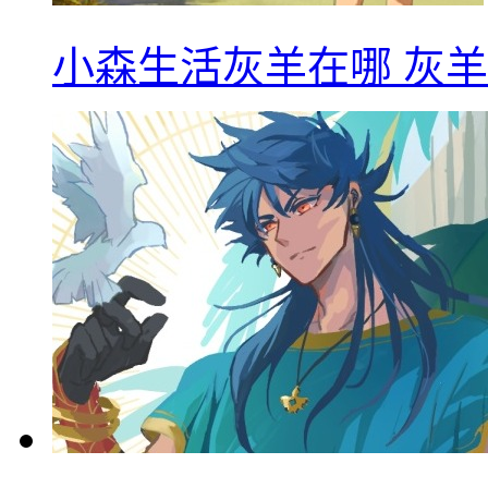
小森生活灰羊在哪 灰