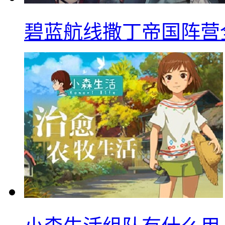
碧蓝航线撒丁帝国阵营