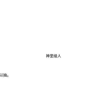
神里绫人
以抽。