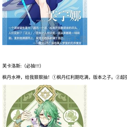
芙卡洛斯:（必抽!!!）
枫丹水神，给我狠狠抽！①枫丹红利期吃满，版本之子。②超