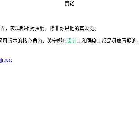
赛诺
世界，表现都相对拉胯，除非你是他的真爱党。
枫丹版本的核心角色，芙宁娜在
设计
上和强度上都是毋庸置疑的
到LNG