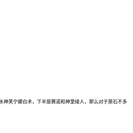
水神芙宁娜白术，下半是赛诺和神里绫人，那么对于原石不多