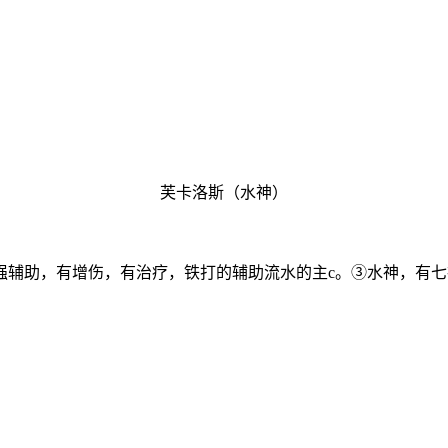
芙卡洛斯（水神）
强辅助，有增伤，有治疗，铁打的辅助流水的主c。③水神，有