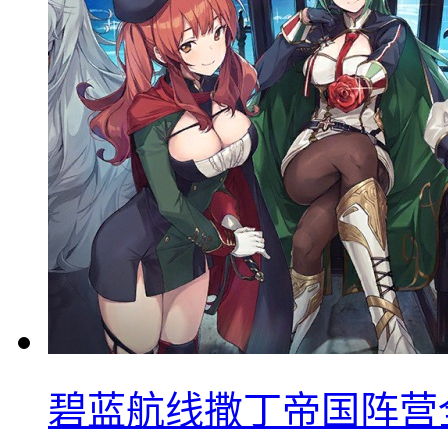
碧蓝航线撒丁帝国阵营