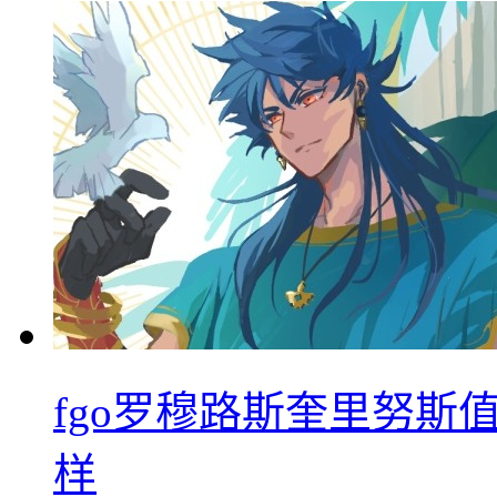
fgo罗穆路斯奎里努斯
样