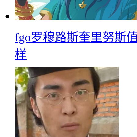
fgo罗穆路斯奎里努斯
样