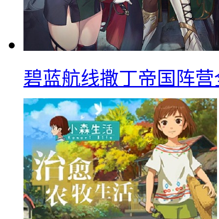
碧蓝航线撒丁帝国阵营