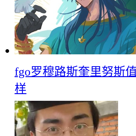
fgo罗穆路斯奎里努斯
样