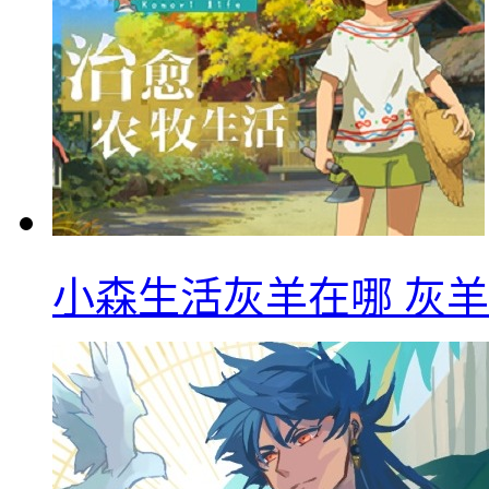
小森生活灰羊在哪 灰