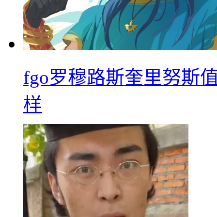
fgo罗穆路斯奎里努斯
样