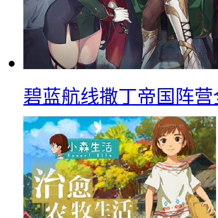
碧蓝航线撒丁帝国阵营