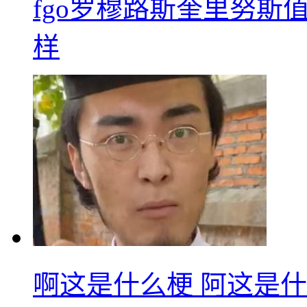
fgo罗穆路斯奎里努斯
样
啊这是什么梗 阿这是