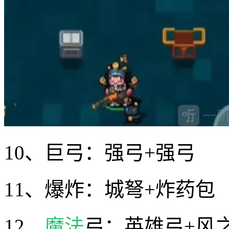
10、巨弓：强弓+强弓
11、爆炸：城弩+炸药包
12、
魔法
弓：英雄弓+风