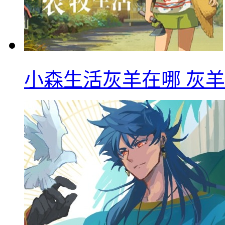
小森生活灰羊在哪 灰