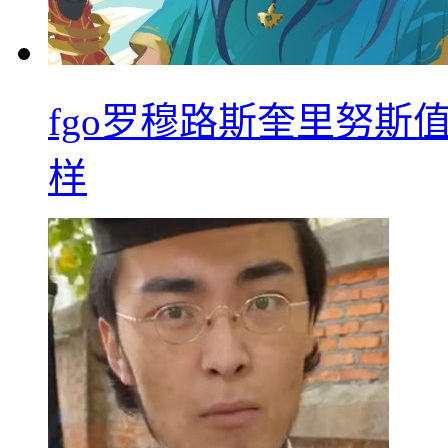
fgo罗穆路斯奎里努斯
样