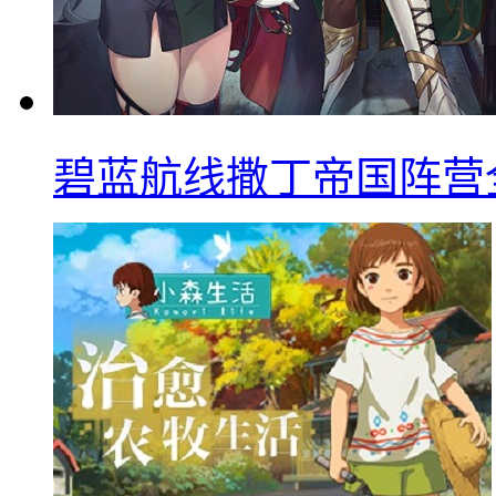
碧蓝航线撒丁帝国阵营