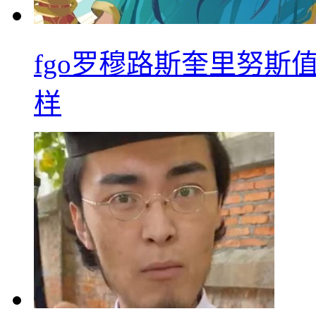
fgo罗穆路斯奎里努斯
样