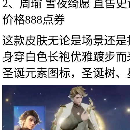
2、周瑜 雪夜绮愿 直售
价格888点券
这款皮肤无论是场景还是
身穿白色长袍优雅踱步而
圣诞元素图标，圣诞树、