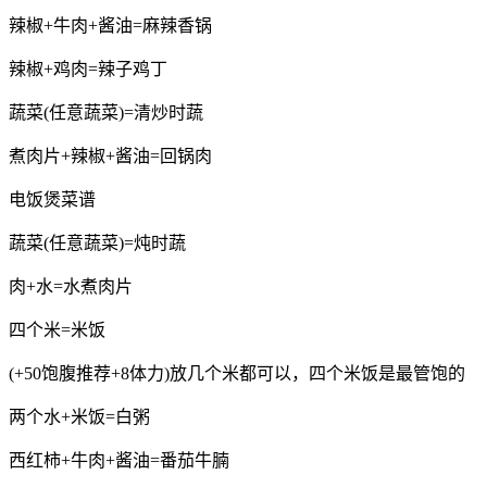
辣椒+牛肉+酱油=麻辣香锅
辣椒+鸡肉=辣子鸡丁
蔬菜(任意蔬菜)=清炒时蔬
煮肉片+辣椒+酱油=回锅肉
电饭煲菜谱
蔬菜(任意蔬菜)=炖时蔬
肉+水=水煮肉片
四个米=米饭
(+50饱腹推荐+8体力)放几个米都可以，四个米饭是最管饱的
两个水+米饭=白粥
西红柿+牛肉+酱油=番茄牛腩