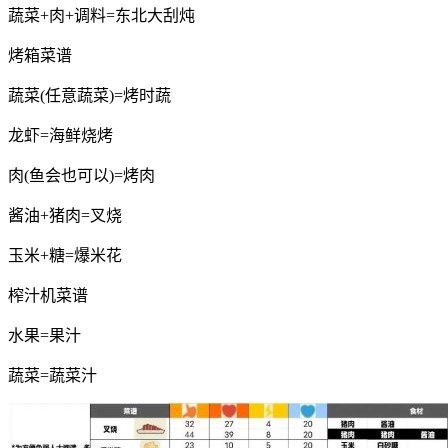
蔬菜+肉+调料=东北大刮炖
烤箱菜谱
蔬菜(任意蔬菜)=烤时蔬
龙虾=海鲜烧烤
肉(鱼会也可以)=烤肉
酱油+猪肉=叉烧
玉米+糖=爆米花
榨汁机菜谱
水果=果汁
蔬菜=蔬菜汁