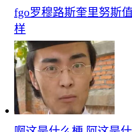
fgo罗穆路斯奎里努斯
样
啊这是什么梗 阿这是