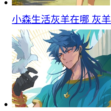
小森生活灰羊在哪 灰