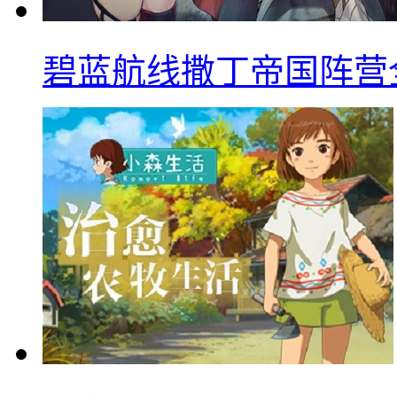
碧蓝航线撒丁帝国阵营