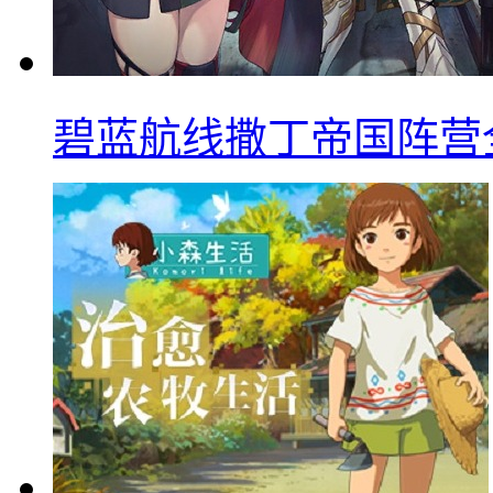
碧蓝航线撒丁帝国阵营