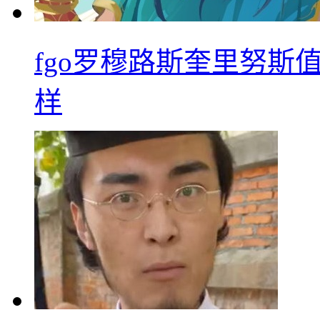
fgo罗穆路斯奎里努斯
样