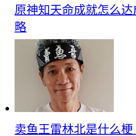
原神知天命成就怎么达
略
卖鱼王雷林北是什么梗