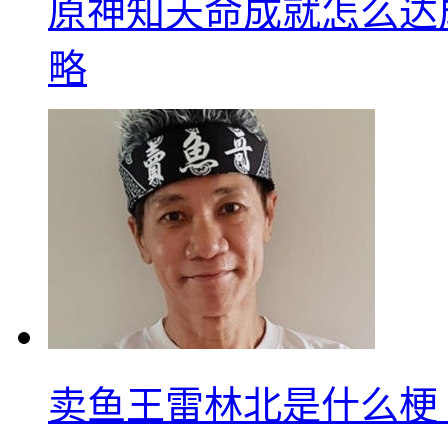
原神知天命成就怎么达
略
卖鱼王雷林北是什么梗