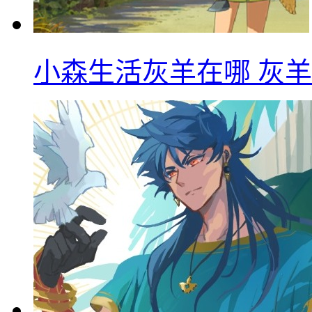
小森生活灰羊在哪 灰