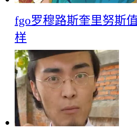
fgo罗穆路斯奎里努斯
样