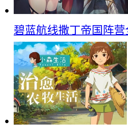
碧蓝航线撒丁帝国阵营