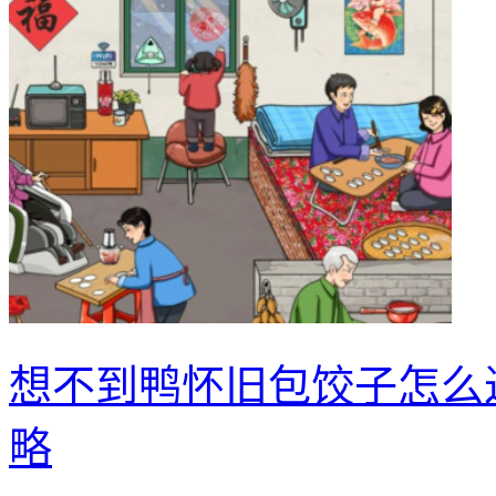
想不到鸭怀旧包饺子怎么
略