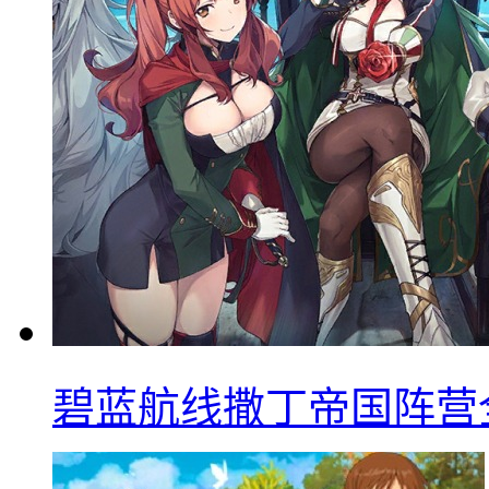
碧蓝航线撒丁帝国阵营