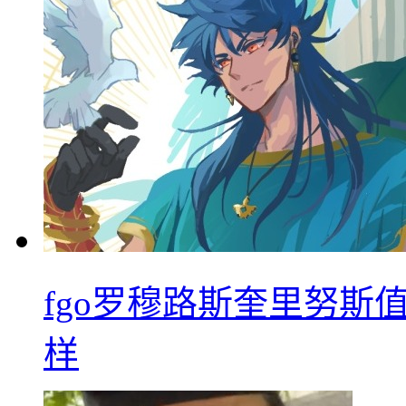
fgo罗穆路斯奎里努斯
样