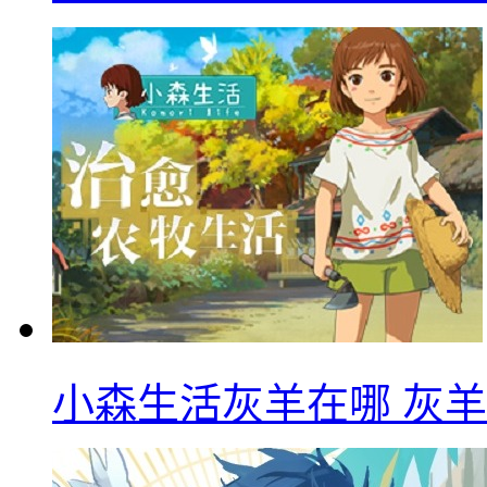
小森生活灰羊在哪 灰