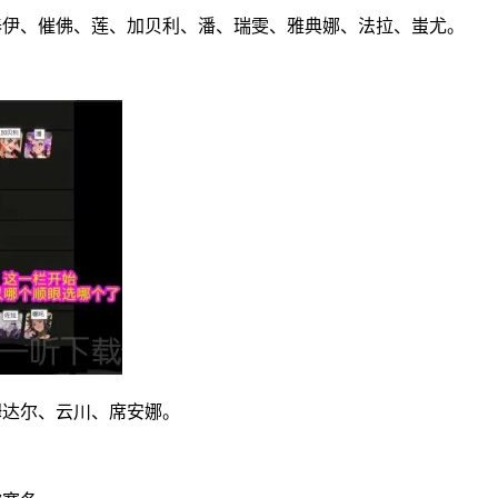
泰伊、催佛、莲、加贝利、潘、瑞雯、雅典娜、法拉、蚩尤。
姆达尔、云川、席安娜。