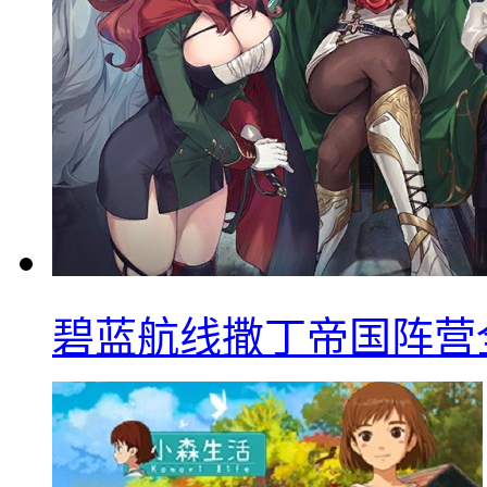
碧蓝航线撒丁帝国阵营