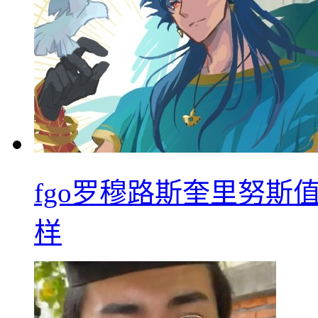
fgo罗穆路斯奎里努斯
样