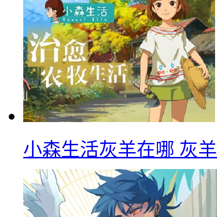
小森生活灰羊在哪 灰