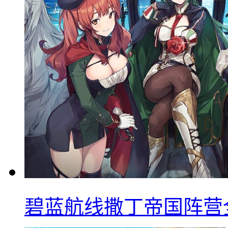
碧蓝航线撒丁帝国阵营