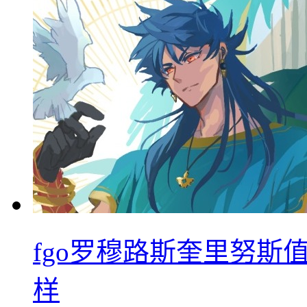
fgo罗穆路斯奎里努斯
样