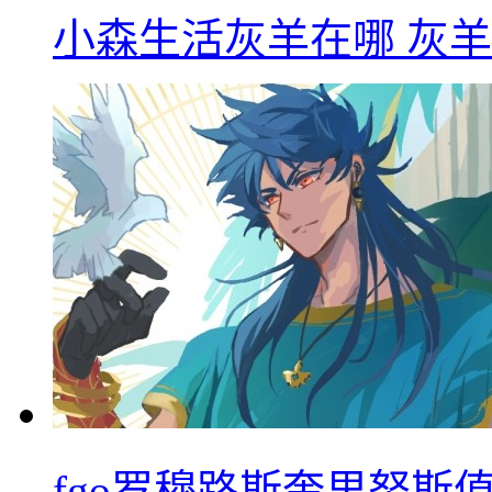
小森生活灰羊在哪 灰
fgo罗穆路斯奎里努斯