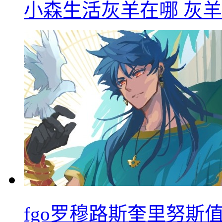
小森生活灰羊在哪 灰
fgo罗穆路斯奎里努斯