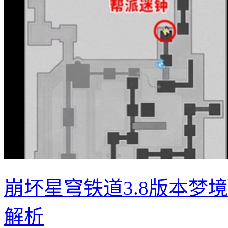
崩坏星穹铁道3.8版本梦
解析