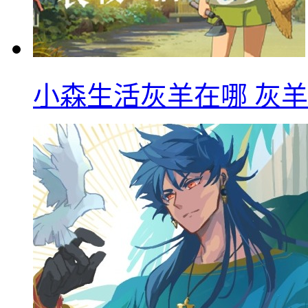
小森生活灰羊在哪 灰