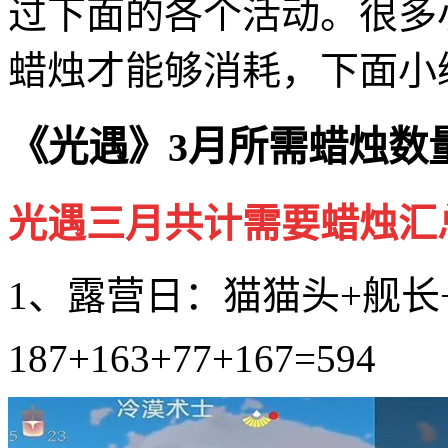
过下面的各个活动。很多
蜡烛才能够消耗，下面小
《光遇》3月所需蜡烛数
光遇三月共计需要蜡烛汇总
1、露营日：猫猫头+舰长
187+163+77+167=594