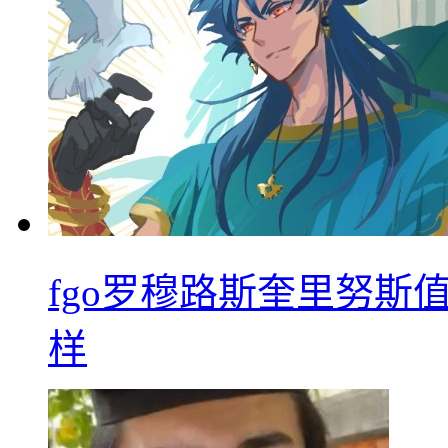
fgo罗穆路斯奎里努斯
样