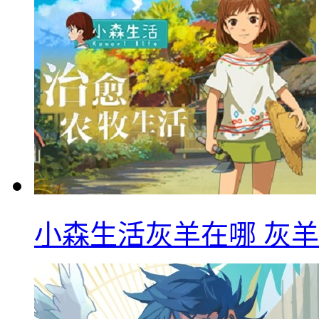
小森生活灰羊在哪 灰