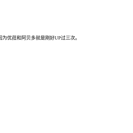
因为优菈和阿贝多就是刚好UP过三次。