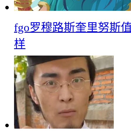
fgo罗穆路斯奎里努斯
样