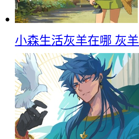
小森生活灰羊在哪 灰