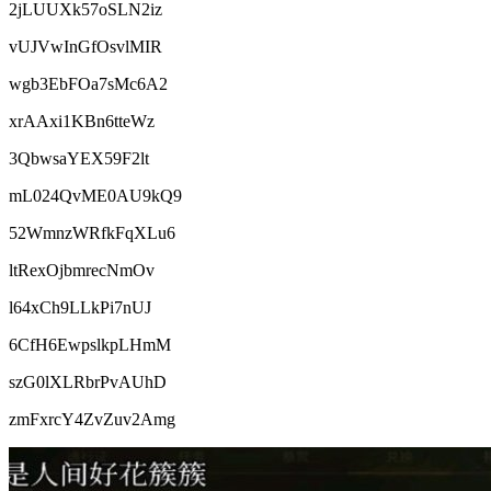
2jLUUXk57oSLN2iz
vUJVwInGfOsvlMIR
wgb3EbFOa7sMc6A2
xrAAxi1KBn6tteWz
3QbwsaYEX59F2lt
mL024QvME0AU9kQ9
52WmnzWRfkFqXLu6
ltRexOjbmrecNmOv
l64xCh9LLkPi7nUJ
6CfH6EwpslkpLHmM
szG0lXLRbrPvAUhD
zmFxrcY4ZvZuv2Amg