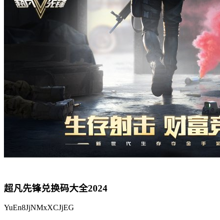
超凡先锋
兑换码大全2024
YuEn8JjNMxXCJjEG