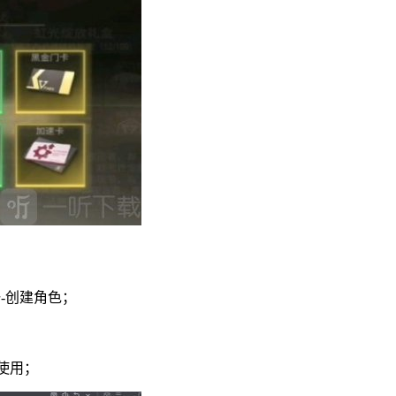
锋-创建角色；
活使用；