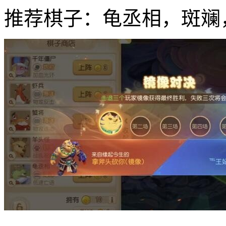
推荐棋子：龟丞相，斑斓