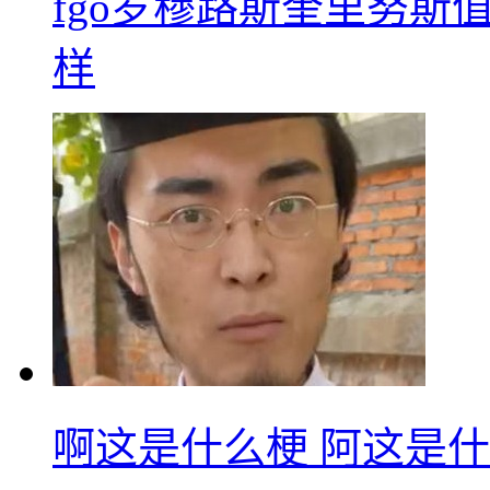
fgo罗穆路斯奎里努斯
样
啊这是什么梗 阿这是