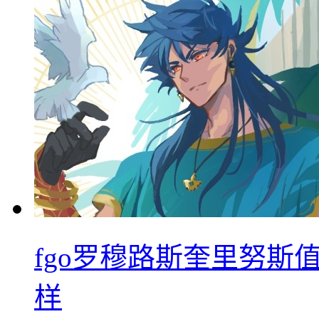
fgo罗穆路斯奎里努斯
样