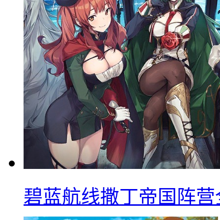
碧蓝航线撒丁帝国阵营