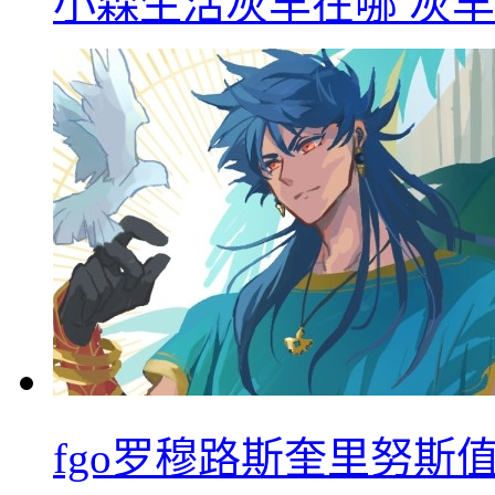
小森生活灰羊在哪 灰
fgo罗穆路斯奎里努斯