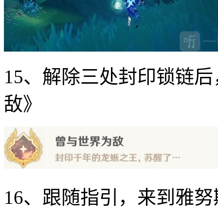
15、解除三处封印锁链
敌》
16、跟随指引，来到雅