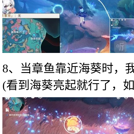
8、当章鱼靠近海葵时，
(看到海葵亮起就行了，