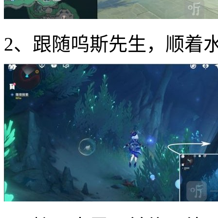
2、跟随呜斯先生，顺着