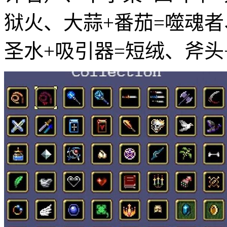
狱火、大蒜+番茄=噬魂者
圣水+吸引器=短绒、斧头