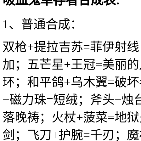
吸血鬼幸存者合成表:
1、普通合成：
双枪+提拉吉苏=菲伊射线
加；五芒星+王冠=美丽的
环；和平鸽+乌木翼=破坏
+磁力珠=短绒；斧头+烛
落晚祷；火杖+菠菜=地狱
剑；飞刀+护腕=千刃；魔