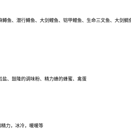
麻鳟鱼、潜行鳟鱼、大剑鲤鱼、铠甲鲤鱼、生命三文鱼、大剑鲷
岩盐、鼓隆的调味粉、精力蜂的蜂蜜、禽蛋
如精力，冰冷，暖暖等