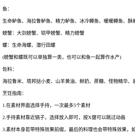
鱼：
生命鲈鱼、海拉鲁鲈鱼、精力鲈鱼、冰冷鳟鱼、暖暖鳟鱼、酥
螃蟹：大剑螃蟹、铠甲螃蟹、精力螃蟹
螺：生命海螺、潜行田螺
(螃蟹和螺既可以单独算一类，也可以和鱼一起算作水产)
佐料：
海拉鲁米、塔邦挞小麦、山羊黄油、鲜奶、蔗糖、怪物精华、
烹饪指南：
1.在素材界面选择手持，一次最多5个素材
2.手持素材靠近锅子，选择放入即可，按X健可以跳过动画
3.素材本身若带特殊效果前缀，最后的料理也会带特殊效果，