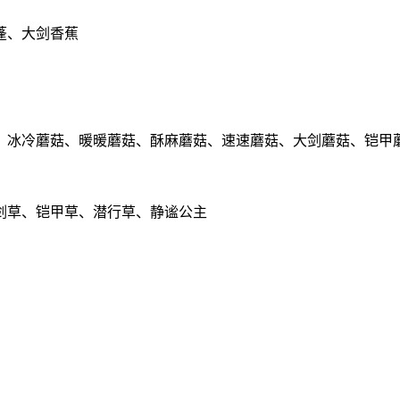
蓬、大剑香蕉
、冰冷蘑菇、暖暖蘑菇、酥麻蘑菇、速速蘑菇、大剑蘑菇、铠甲
剑草、铠甲草、潜行草、静谧公主