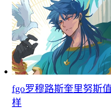
fgo罗穆路斯奎里努斯
样