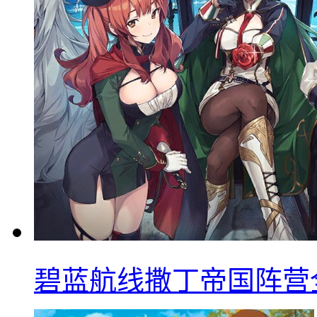
碧蓝航线撒丁帝国阵营