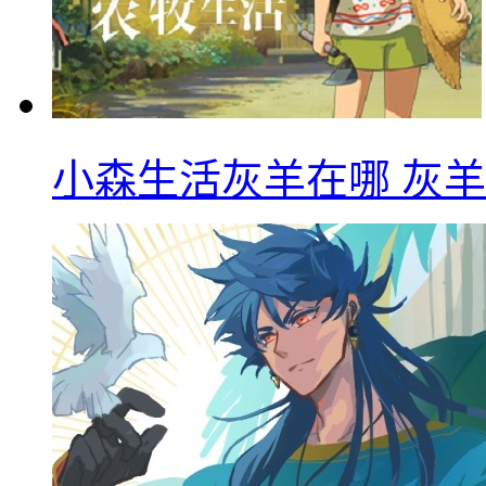
小森生活灰羊在哪 灰