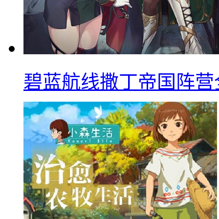
碧蓝航线撒丁帝国阵营