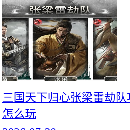
三国天下归心张梁雷劫队
怎么玩