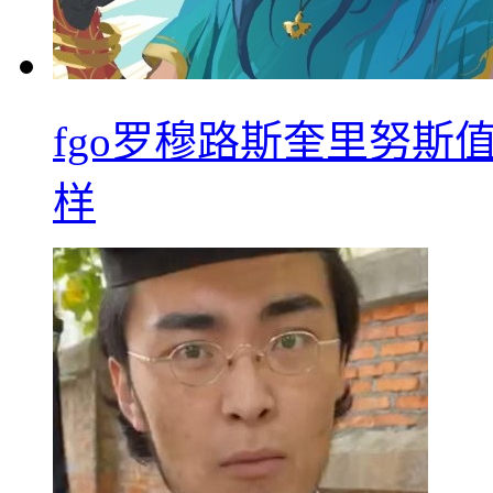
fgo罗穆路斯奎里努斯
样