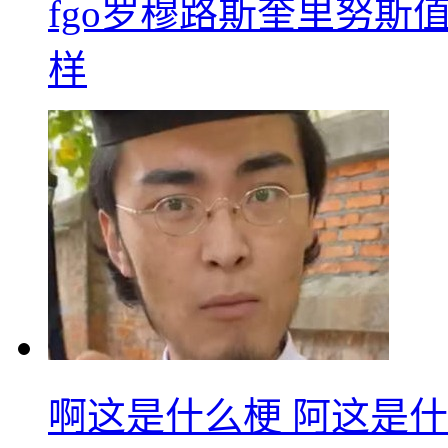
fgo罗穆路斯奎里努斯
样
啊这是什么梗 阿这是