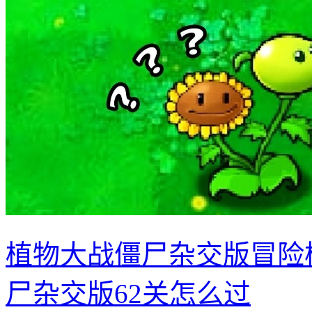
植物大战僵尸杂交版冒险模
尸杂交版62关怎么过