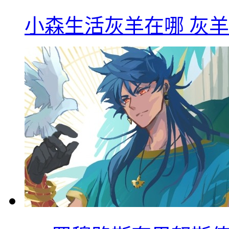
小森生活灰羊在哪 灰