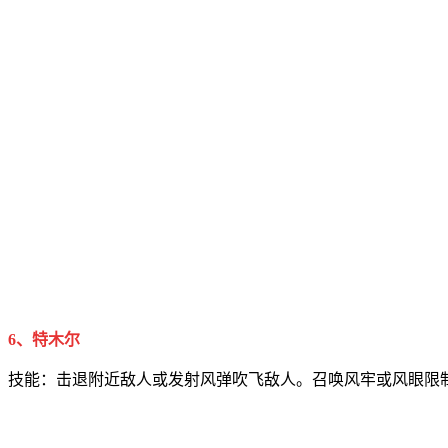
6、特木尔
技能：击退附近敌人或发射风弹吹飞敌人。召唤风牢或风眼限