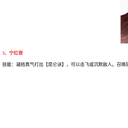
3、宁红夜
技能：凝结真气打出【昆仑诀】，可以击飞或沉默敌人。召唤