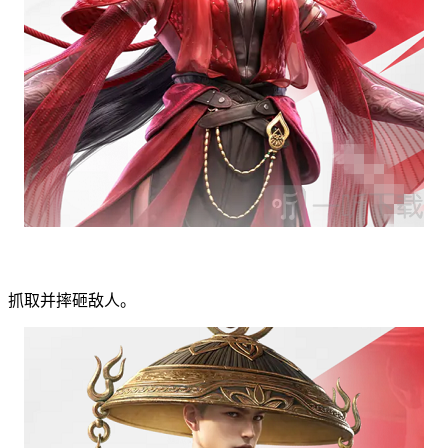
，抓取并摔砸敌人。