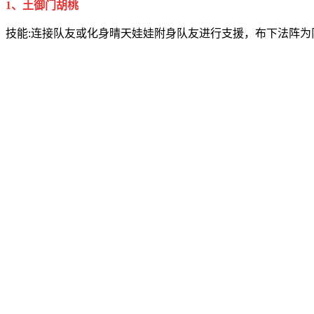
1、土御门胡桃
技能:连接队友或化身晴天娃娃附身队友进行支援，布下法阵