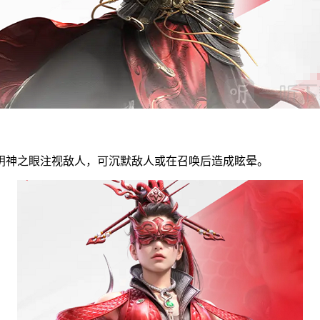
阴神之眼注视敌人，可沉默敌人或在召唤后造成眩晕。