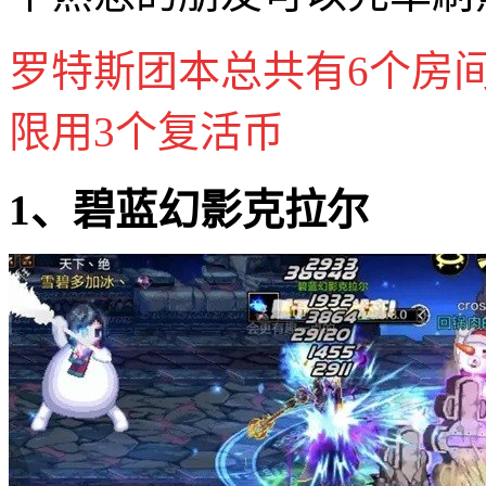
罗特斯团本总共有6个房
限用3个复活币
1、碧蓝幻影克拉尔