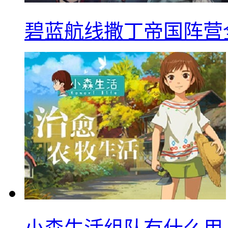
碧蓝航线撒丁帝国阵营