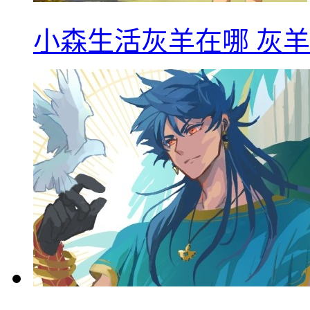
小森生活灰羊在哪 灰