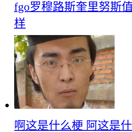
fgo罗穆路斯奎里努斯
样
啊这是什么梗 阿这是