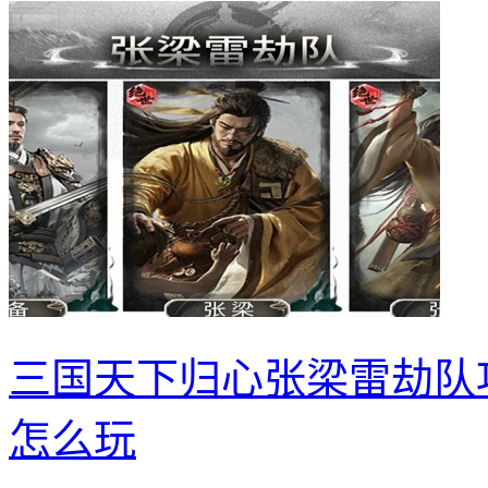
三国天下归心张梁雷劫队
怎么玩