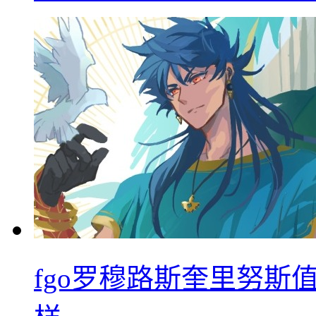
fgo罗穆路斯奎里努斯