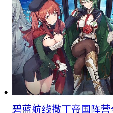
碧蓝航线撒丁帝国阵营