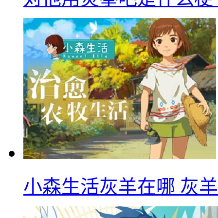
小森生活灰羊在哪 灰