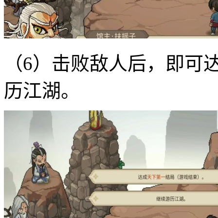
（6）击败敌人后，‌即
历江湖。‌