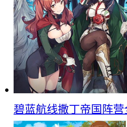
碧蓝航线撒丁帝国阵营