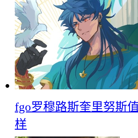
fgo罗穆路斯奎里努斯
样