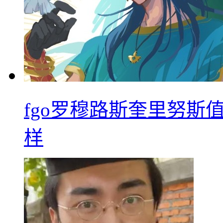
fgo罗穆路斯奎里努斯
样