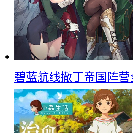
碧蓝航线撒丁帝国阵营