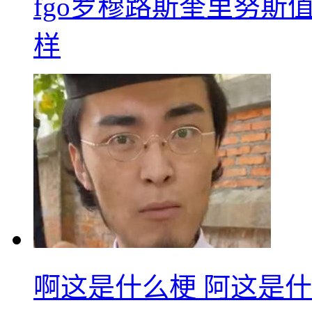
fgo罗穆路斯奎里努斯
样
啊这是什么梗 阿这是