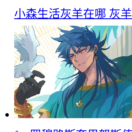
小森生活灰羊在哪 灰