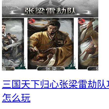
三国天下归心张梁雷劫队
怎么玩