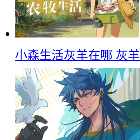
小森生活灰羊在哪 灰