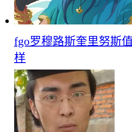
fgo罗穆路斯奎里努斯
样