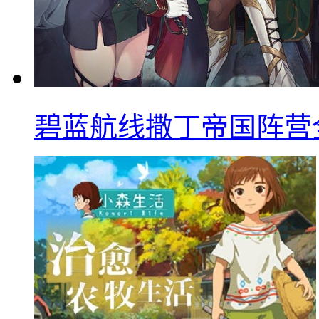
碧蓝航线撒丁帝国阵营